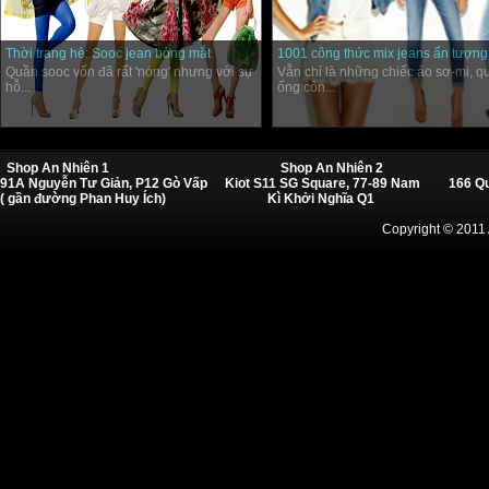
Thời trang hè: Sooc jean bỏng mắt
1001 công thức mix jeans ấn tượng
Quần sooc vốn đã rất 'nóng' nhưng với sự
Vẫn chỉ là những chiếc áo sơ-mi, q
hỗ...
ống côn...
Shop An Nhiên 1
Shop An Nhiên 2
91A Nguyễn Tư Giản, P12 Gò Vấp
Kiot S11 SG Square, 77-89 Nam
166 Q
( gần đường Phan Huy Ích)
Kì Khởi Nghĩa Q1
Copyright © 2011